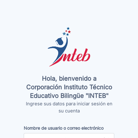
Salta al contenido principal
Saltar a creación de una nueva cuenta
Hola, bienvenido a
Corporación Instituto Técnico
Educativo Bilingüe "INTEB"
Ingrese sus datos para iniciar sesión en
su cuenta
Nombre de usuario o correo electrónico
Nombre de usuario o correo electrónico